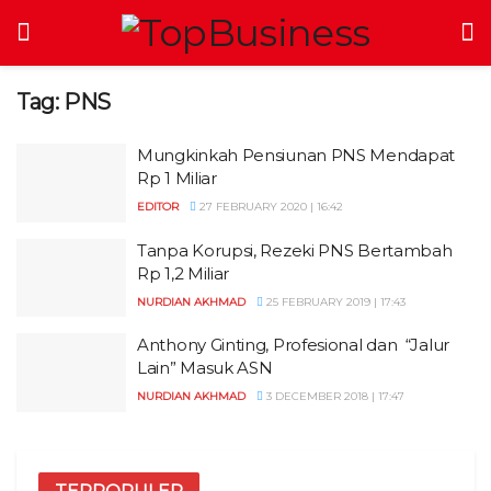
Tag:
PNS
Mungkinkah Pensiunan PNS Mendapat
Rp 1 Miliar
EDITOR
27 FEBRUARY 2020 | 16:42
Tanpa Korupsi, Rezeki PNS Bertambah
Rp 1,2 Miliar
NURDIAN AKHMAD
25 FEBRUARY 2019 | 17:43
Anthony Ginting, Profesional dan “Jalur
Lain” Masuk ASN
NURDIAN AKHMAD
3 DECEMBER 2018 | 17:47