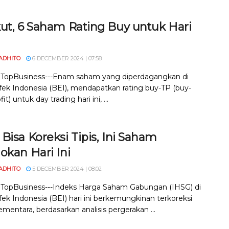
kut, 6 Saham Rating Buy untuk Hari
ADHITO
6 DECEMBER 2024 | 07:58
, TopBusiness---Enam saham yang diperdagangkan di
fek Indonesia (BEI), mendapatkan rating buy-TP (buy-
it) untuk day trading hari ini, ...
Bisa Koreksi Tipis, Ini Saham
okan Hari Ini
ADHITO
5 DECEMBER 2024 | 08:02
, TopBusiness---Indeks Harga Saham Gabungan (IHSG) di
fek Indonesia (BEI) hari ini berkemungkinan terkoreksi
ementara, berdasarkan analisis pergerakan ...