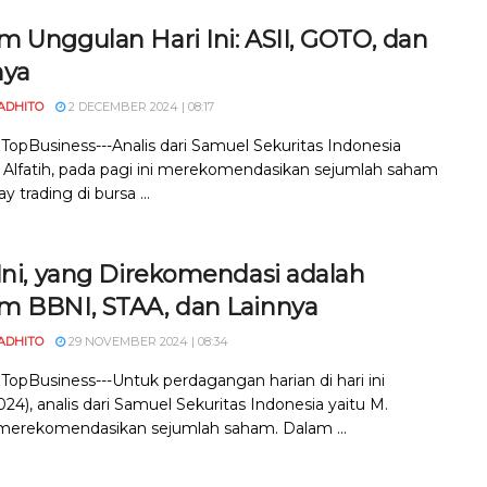
m Unggulan Hari Ini: ASII, GOTO, dan
nya
ADHITO
2 DECEMBER 2024 | 08:17
 TopBusiness---Analis dari Samuel Sekuritas Indonesia
. Alfatih, pada pagi ini merekomendasikan sejumlah saham
y trading di bursa ...
Ini, yang Direkomendasi adalah
m BBNI, STAA, dan Lainnya
ADHITO
29 NOVEMBER 2024 | 08:34
 TopBusiness---Untuk perdagangan harian di hari ini
024), analis dari Samuel Sekuritas Indonesia yaitu M.
, merekomendasikan sejumlah saham. Dalam ...