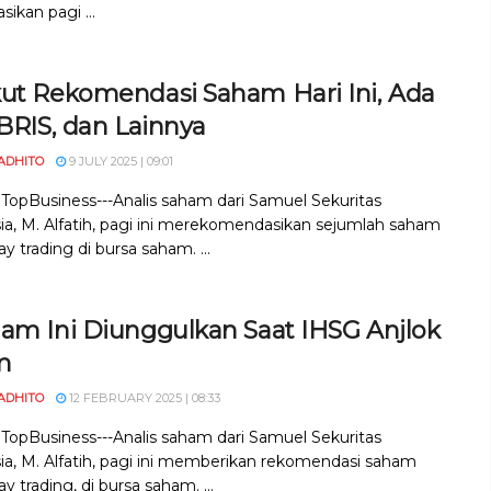
sikan pagi ...
kut Rekomendasi Saham Hari Ini, Ada
 BRIS, dan Lainnya
ADHITO
9 JULY 2025 | 09:01
, TopBusiness---Analis saham dari Samuel Sekuritas
ia, M. Alfatih, pagi ini merekomendasikan sejumlah saham
y trading di bursa saham. ...
ham Ini Diunggulkan Saat IHSG Anjlok
m
ADHITO
12 FEBRUARY 2025 | 08:33
, TopBusiness---Analis saham dari Samuel Sekuritas
ia, M. Alfatih, pagi ini memberikan rekomendasi saham
y trading, di bursa saham. ...