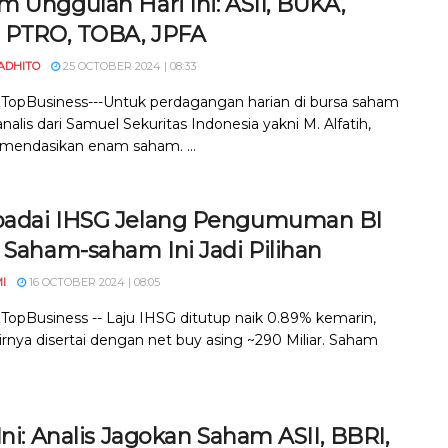
 Unggulan Hari Ini: ASII, BUKA,
, PTRO, TOBA, JPFA
ADHITO
25 OCTOBER 2024 | 08:33
, TopBusiness---Untuk perdagangan harian di bursa saham
, analis dari Samuel Sekuritas Indonesia yakni M. Alfatih,
endasikan enam saham. ...
adai IHSG Jelang Pengumuman BI
 Saham-saham Ini Jadi Pilihan
I
16 OCTOBER 2024 | 08:05
, TopBusiness -- Laju IHSG ditutup naik 0.89% kemarin,
irnya disertai dengan net buy asing ~290 Miliar. Saham
Ini: Analis Jagokan Saham ASII, BBRI,