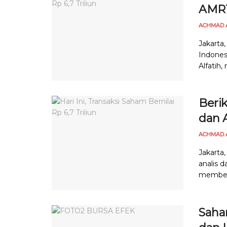
AMRT
ACHMAD 
Jakarta,
Indonesi
Alfatih
Beri
dan A
ACHMAD 
Jakarta,
analis d
memberi
Saham