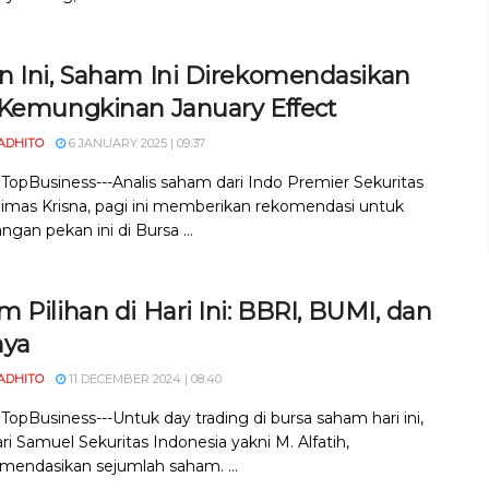
n Ini, Saham Ini Direkomendasikan
 Kemungkinan January Effect
ADHITO
6 JANUARY 2025 | 09:37
, TopBusiness---Analis saham dari Indo Premier Sekuritas
 Dimas Krisna, pagi ini memberikan rekomendasi untuk
gan pekan ini di Bursa ...
 Pilihan di Hari Ini: BBRI, BUMI, dan
nya
ADHITO
11 DECEMBER 2024 | 08:40
 TopBusiness---Untuk day trading di bursa saham hari ini,
ari Samuel Sekuritas Indonesia yakni M. Alfatih,
endasikan sejumlah saham. ...