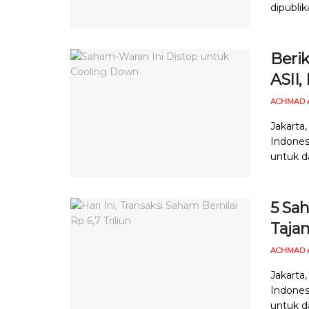
dipublika
Beri
ASII,
ACHMAD 
Jakarta
Indones
untuk da
5 Sa
Taja
ACHMAD 
Jakarta
Indones
untuk da