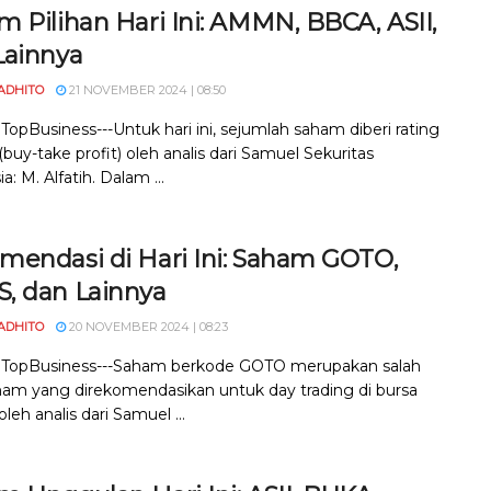
 Pilihan Hari Ini: AMMN, BBCA, ASII,
Lainnya
ADHITO
21 NOVEMBER 2024 | 08:50
 TopBusiness---Untuk hari ini, sejumlah saham diberi rating
buy-take profit) oleh analis dari Samuel Sekuritas
a: M. Alfatih. Dalam ...
mendasi di Hari Ini: Saham GOTO,
, dan Lainnya
ADHITO
20 NOVEMBER 2024 | 08:23
, TopBusiness---Saham berkode GOTO merupakan salah
ham yang direkomendasikan untuk day trading di bursa
leh analis dari Samuel ...