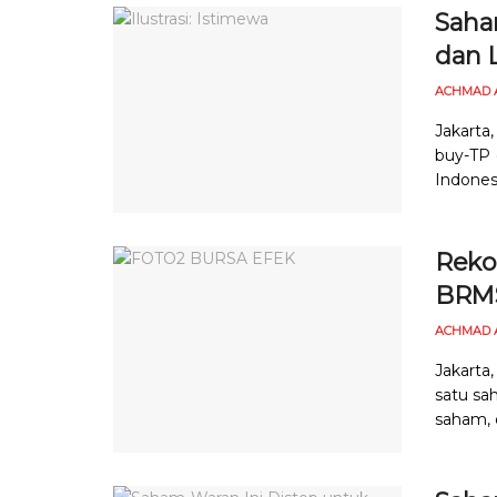
Saham
dan 
ACHMAD 
Jakarta,
buy-TP (
Indonesi
Reko
BRMS
ACHMAD 
Jakarta
satu sa
saham, o