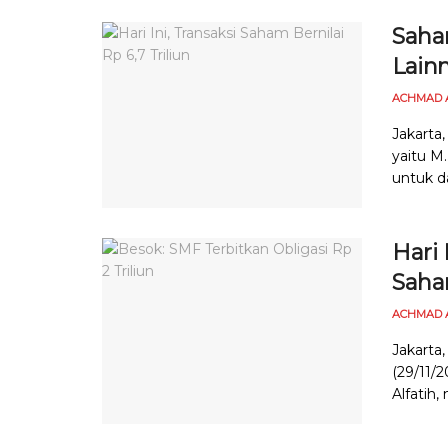
Saha
Lain
ACHMAD 
Jakarta,
yaitu M
untuk da
Hari 
Saha
ACHMAD 
Jakarta,
(29/11/2
Alfatih