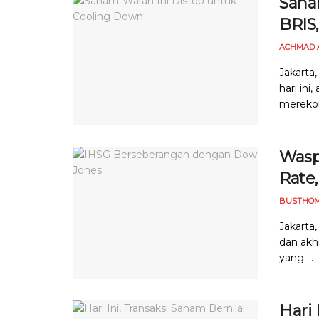
Saham
BRIS
ACHMAD 
Jakarta
hari ini
merekom
Wasp
Rate,
BUSTHOM
Jakarta
dan akh
yang ...
Hari 