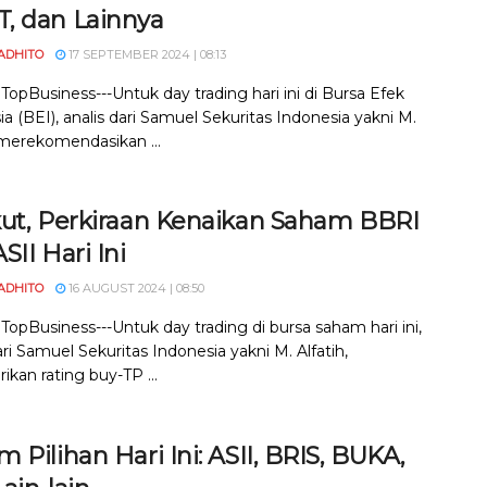
, dan Lainnya
ADHITO
17 SEPTEMBER 2024 | 08:13
 TopBusiness---Untuk day trading hari ini di Bursa Efek
a (BEI), analis dari Samuel Sekuritas Indonesia yakni M.
, merekomendasikan ...
kut, Perkiraan Kenaikan Saham BBRI
SII Hari Ini
ADHITO
16 AUGUST 2024 | 08:50
 TopBusiness---Untuk day trading di bursa saham hari ini,
ari Samuel Sekuritas Indonesia yakni M. Alfatih,
kan rating buy-TP ...
 Pilihan Hari Ini: ASII, BRIS, BUKA,