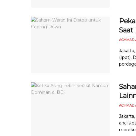
Peka
Saat
ACHMAD 
Jakarta
(Ipot),
perdagan
Saham
Lain
ACHMAD 
Jakarta,
analis d
merekom