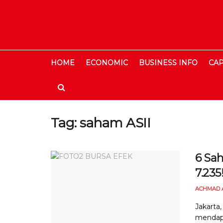
HOME
ECONOMIC
BUSINESS INFO
CAP
Tag:
saham ASII
6 Sah
7.235
ACHMAD 
Jakarta
mendapat