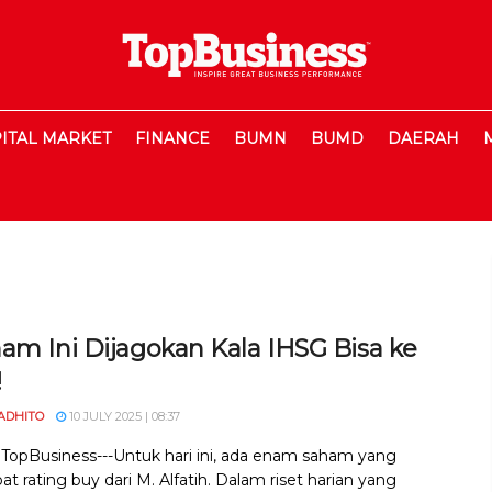
ITAL MARKET
FINANCE
BUMN
BUMD
DAERAH
am Ini Dijagokan Kala IHSG Bisa ke
!
ADHITO
10 JULY 2025 | 08:37
, TopBusiness---Untuk hari ini, ada enam saham yang
 rating buy dari M. Alfatih. Dalam riset harian yang