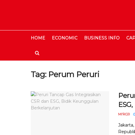
HOME
ECONOMIC
BUSINESS INFO
CAP
Tag:
Perum Peruri
Peru
ESG,
MI’ROJI
Jakarta
Republi