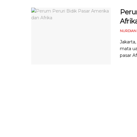
Peru
Afrik
NURDIAN
Jakarta
mata ua
pasar Af