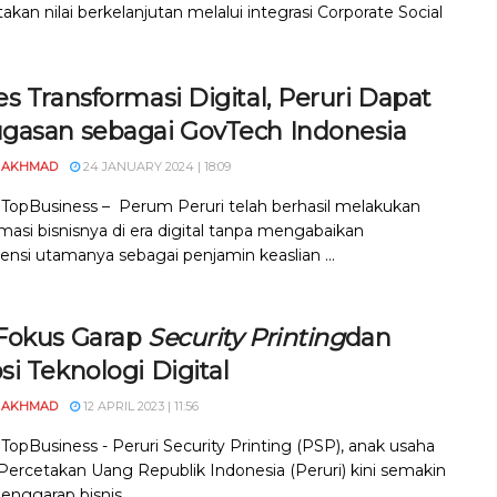
kan nilai berkelanjutan melalui integrasi Corporate Social
s Transformasi Digital, Peruri Dapat
gasan sebagai GovTech Indonesia
 AKHMAD
24 JANUARY 2024 | 18:09
, TopBusiness – Perum Peruri telah berhasil melakukan
masi bisnisnya di era digital tanpa mengabaikan
nsi utamanya sebagai penjamin keaslian ...
Fokus Garap
Security Printing
dan
i Teknologi Digital
 AKHMAD
12 APRIL 2023 | 11:56
 TopBusiness - Peruri Security Printing (PSP), anak usaha
ercetakan Uang Republik Indonesia (Peruri) kini semakin
nggarap bisnis ...