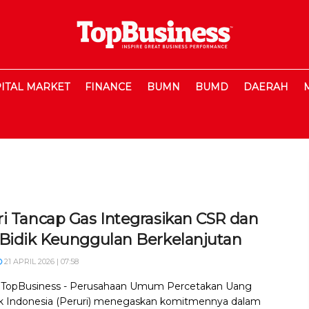
ITAL MARKET
FINANCE
BUMN
BUMD
DAERAH
ri Tancap Gas Integrasikan CSR dan
 Bidik Keunggulan Berkelanjutan
21 APRIL 2026 | 07:58
, TopBusiness - Perusahaan Umum Percetakan Uang
k Indonesia (Peruri) menegaskan komitmennya dalam