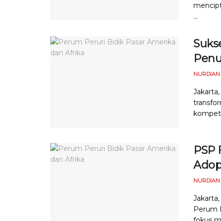
mencipta
...
Sukse
Penu
NURDIAN
Jakarta
transfor
kompete
PSP 
Adops
NURDIAN
Jakarta,
Perum P
fokus me