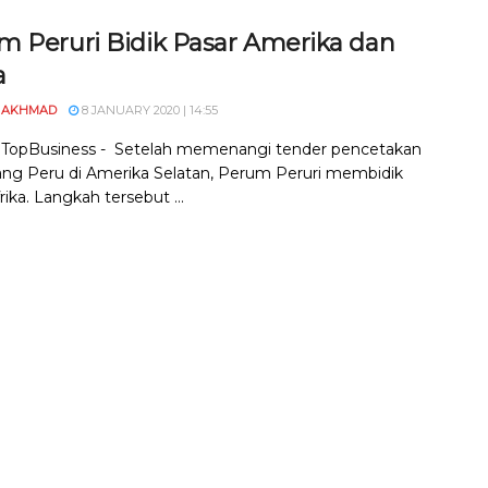
m Peruri Bidik Pasar Amerika dan
a
 AKHMAD
8 JANUARY 2020 | 14:55
, TopBusiness - Setelah memenangi tender pencetakan
ng Peru di Amerika Selatan, Perum Peruri membidik
rika. Langkah tersebut ...