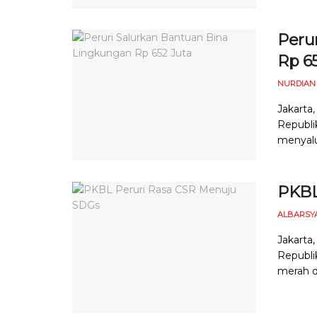
Peru
Rp 6
NURDIAN
Jakarta
Republi
menyalu
PKBL
ALBARSY
Jakarta
Republi
merah d