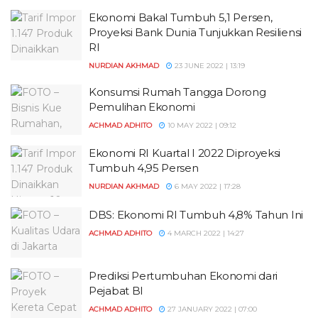
Ekonomi Bakal Tumbuh 5,1 Persen,
Proyeksi Bank Dunia Tunjukkan Resiliensi
RI
NURDIAN AKHMAD
23 JUNE 2022 | 13:19
Konsumsi Rumah Tangga Dorong
Pemulihan Ekonomi
ACHMAD ADHITO
10 MAY 2022 | 09:12
Ekonomi RI Kuartal I 2022 Diproyeksi
Tumbuh 4,95 Persen
NURDIAN AKHMAD
6 MAY 2022 | 17:28
DBS: Ekonomi RI Tumbuh 4,8% Tahun Ini
ACHMAD ADHITO
4 MARCH 2022 | 14:27
Prediksi Pertumbuhan Ekonomi dari
Pejabat BI
ACHMAD ADHITO
27 JANUARY 2022 | 07:00