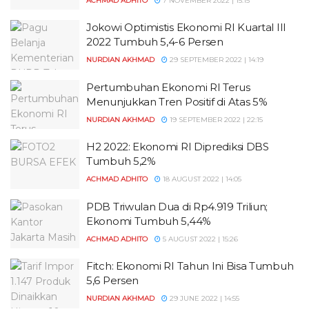
ACHMAD ADHITO
7 NOVEMBER 2022 | 15:15
Jokowi Optimistis Ekonomi RI Kuartal III
2022 Tumbuh 5,4-6 Persen
NURDIAN AKHMAD
29 SEPTEMBER 2022 | 14:19
Pertumbuhan Ekonomi RI Terus
Menunjukkan Tren Positif di Atas 5%
NURDIAN AKHMAD
19 SEPTEMBER 2022 | 22:15
H2 2022: Ekonomi RI Diprediksi DBS
Tumbuh 5,2%
ACHMAD ADHITO
18 AUGUST 2022 | 14:05
PDB Triwulan Dua di Rp4.919 Triliun;
Ekonomi Tumbuh 5,44%
ACHMAD ADHITO
5 AUGUST 2022 | 15:26
Fitch: Ekonomi RI Tahun Ini Bisa Tumbuh
5,6 Persen
NURDIAN AKHMAD
29 JUNE 2022 | 14:55