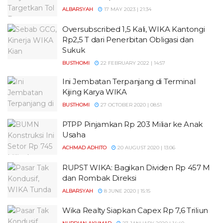
ALBARSYAH
17 MAY 2023 | 21:34
Oversubscribed 1,5 Kali, WIKA Kantongi
Rp2,5 T dari Penerbitan Obligasi dan
Sukuk
BUSTHOMI
22 FEBRUARY 2022 | 14:57
Ini Jembatan Terpanjang di Terminal
Kijing Karya WIKA
BUSTHOMI
27 OCTOBER 2020 | 08:51
PTPP Pinjamkan Rp 203 Miliar ke Anak
Usaha
ACHMAD ADHITO
20 AUGUST 2020 | 13:06
RUPST WIKA: Bagikan Dividen Rp 457 M
dan Rombak Direksi
ALBARSYAH
8 JUNE 2020 | 15:15
Wika Realty Siapkan Capex Rp 7,6 Triliun