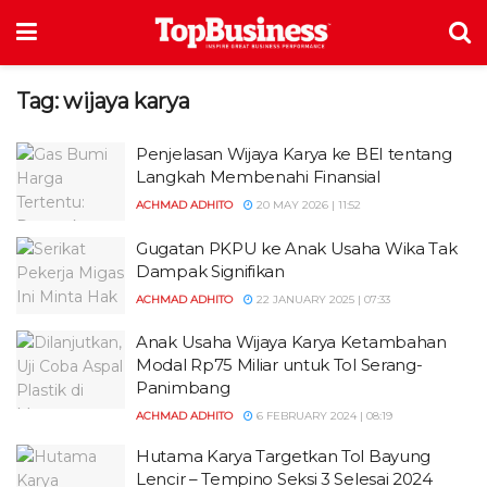
Tag:
wijaya karya
Penjelasan Wijaya Karya ke BEI tentang
Langkah Membenahi Finansial
ACHMAD ADHITO
20 MAY 2026 | 11:52
Gugatan PKPU ke Anak Usaha Wika Tak
Dampak Signifikan
ACHMAD ADHITO
22 JANUARY 2025 | 07:33
Anak Usaha Wijaya Karya Ketambahan
Modal Rp75 Miliar untuk Tol Serang-
Panimbang
ACHMAD ADHITO
6 FEBRUARY 2024 | 08:19
Hutama Karya Targetkan Tol Bayung
Lencir – Tempino Seksi 3 Selesai 2024